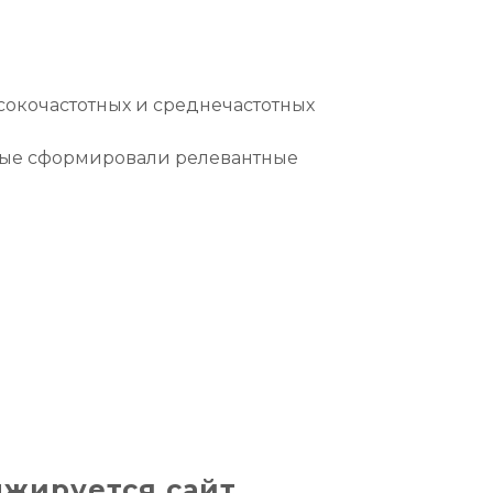
окочастотных и среднечастотных
орые сформировали релевантные
нжируется сайт