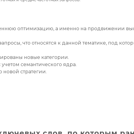
реннюю оптимизацию, а именно на продвижении выс
апросы, что относятся к данной тематике, под кот
мированы новые категории.
 учетом семантического ядра.
 новой стратегии.
лючевых слов, по которым ра