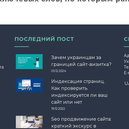
ПОСЛЕДНИЙ ПОСТ
С
Ад
Зачем украинцам за
Ук
границей сайт-визитка?
та
Те
03.12.2024
E-
Индексация страниц.
U
Как проверить
индексируется ли ваш
сайт или нет
19.12.2022
Seo продвижение сайта:
краткий экскурс в