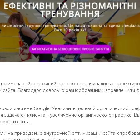
не имела сайта, позиций, т.е. работы начинались с проектир
и сайта. Благодаря довольно разнообразным направлениям ф
ковой системе Google. Увеличить целевой органический траф
я задача от клиента – увеличение органического трафика. В
емости сайта.
или на приведение внутренней оптимизации сайта к требова
тотных и среднечастотных запросов.